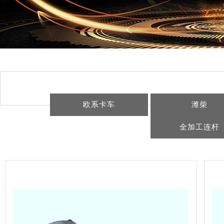
欧系卡车
潍柴
全加工连杆