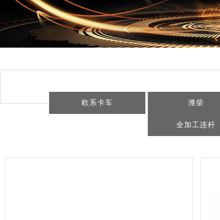
欧系卡车
潍柴
全加工连杆