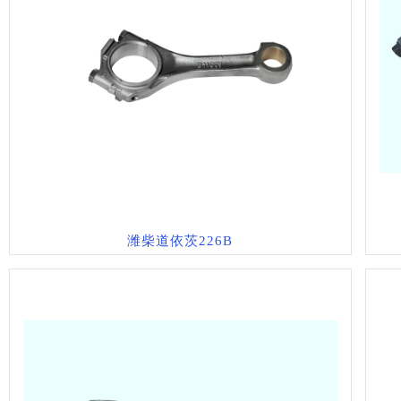
潍柴道依茨226B