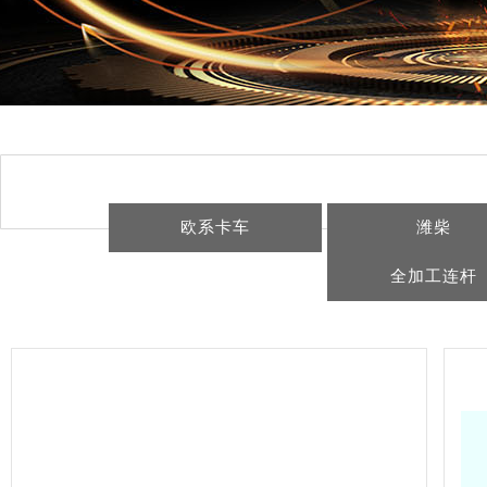
欧系卡车
潍柴
全加工连杆